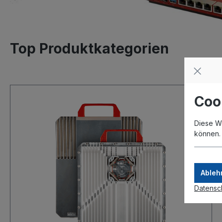
Top Produktkategorien
Coo
Diese W
können
Ableh
Datensc