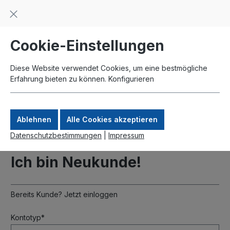
Beratung und Support: +49 761 2926500
inhalt springen
schneller Versand
Kauf auf Rechnung
Zahlung per Paypal
Cookie-Einstellungen
Diese Website verwendet Cookies, um eine bestmögliche
Erfahrung bieten zu können.
Konfigurieren
Ablehnen
Alle Cookies akzeptieren
Datenschutzbestimmungen
|
Impressum
Ich bin Neukunde!
Bereits Kunde?
Jetzt einloggen
Persönliche Informationen
Kontotyp*