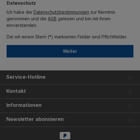
Datenschutz
Ich habe die
Datenschutzbestimmungen
zur Kenntnis
genommen und die
AGB
gelesen und bin mit ihnen
einverstanden.
Die mit einem Stern (*) markierten Felder sind Pflichtfelder.
Weiter
Service-Hotline
Kontakt
Informationen
Newsletter abonnieren