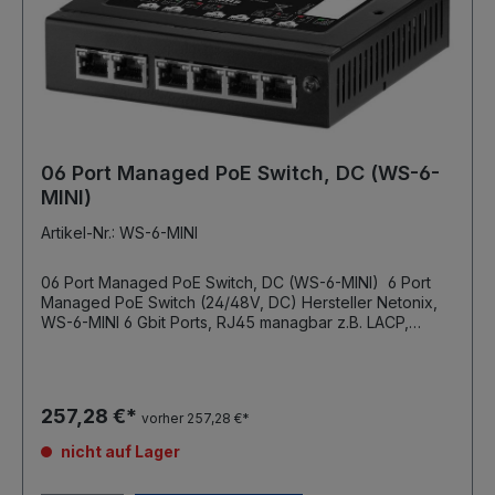
06 Port Managed PoE Switch, DC (WS-6-
MINI)
Artikel-Nr.: WS-6-MINI
06 Port Managed PoE Switch, DC (WS-6-MINI) 6 Port
Managed PoE Switch (24/48V, DC) Hersteller Netonix,
WS-6-MINI 6 Gbit Ports, RJ45 managbar z.B. LACP,
RSTP, VLAN, Port Isolation, Watch Dog, IGMP Snooping,
DHCP Snooping PoE Out auf Port 2-6 Port 2: 24VH oder
48VH, 8 Adern, 1.5A (z.B. für SAF Tehnika oder UBNT
Airfiber) Port 3-6: 24V oder 48V, 4 Adern, 0,75A (z.B.
257,28 €*
vorher 257,28 €*
für MikroTik oder UBNT) Stromversorgung über
optionales Netzteil, durch einen anderen WISP Switch
nicht auf Lager
oder 48-53V 2A PoE Adapter (8 Adern erforderlich)
Leistungssensor für jeden Port Betriebstemperatur -25°