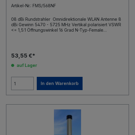
Artikel-Nr.: FMS/568NF
08 dBi Rundstrahler Omnidirektionale WLAN Antenne 8
dBi Gewinn 5470 - 5725 MHz Vertikal polarisiert VSWR
<= 1,5:1 Öffnungswinkel 16 Grad N-Typ-Female
Anschluss Außentauglich Robuste Antennenkuppel aus
Fiberglas Länge 425mm, Durchmesser 20mm Gewicht
350g Inkl. Masthalterung (max 50mm Mastdurchmesser)
53,55 €*
auf Lager
In den Warenkorb