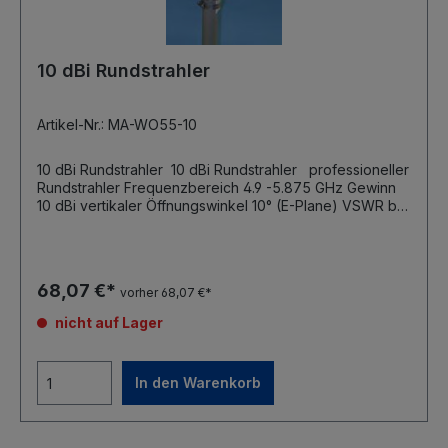
10 dBi Rundstrahler
Artikel-Nr.: MA-WO55-10
10 dBi Rundstrahler 10 dBi Rundstrahler professioneller
Rundstrahler Frequenzbereich 4.9 -5.875 GHz Gewinn
10 dBi vertikaler Öffnungswinkel 10° (E-Plane) VSWR bei
4,9 - 5,15 GHz 1:2 VSWR bei 5,15 - 5,875 GHz 1:1,8
Polaristion vertikal Impedanz 50 Ohm max.
Leistungsaufnahme 50 Watt
68,07 €*
vorher 68,07 €*
nicht auf Lager
In den Warenkorb