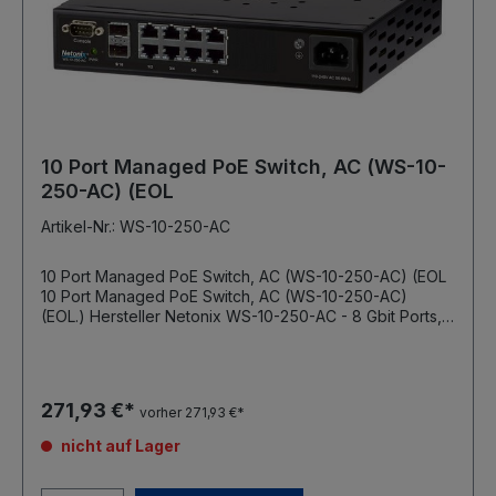
10 Port Managed PoE Switch, AC (WS-10-
250-AC) (EOL
Artikel-Nr.: WS-10-250-AC
10 Port Managed PoE Switch, AC (WS-10-250-AC) (EOL
10 Port Managed PoE Switch, AC (WS-10-250-AC)
(EOL.) Hersteller Netonix WS-10-250-AC - 8 Gbit Ports,
RJ45 - 2 Gbit Ports, SFP managbar (z.B. LACP, RSTP,
VLAN, Port Isolation, Watch Dog, IGMP Snooping, DHCP
Snooping PoE Out auf Port 1-8 Port 1-4: 24VH oder
48VH, 8 Adern, 1.5A (z.B. für SAF Tehnika oder UBNT
271,93 €*
vorher 271,93 €*
Airfiber) Port 1-8: 24V oder 48V, 4 Adern, 0,75A (z.B. für
MikroTik oder UBNT) integriertes 250W Netzteil
nicht auf Lager
Eingangsspannung 110/220V AC Leistungssensor für
jeden Port serielle Konsole Betriebstemperatur -25° bis
+55°C Größe 223x181x44mm