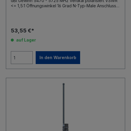
dBi Gewinn 5470 - 5725 MHz Vertikal polarisiert VSWR
<= 1,5:1 Öffnungswinkel 16 Grad N-Typ-Male Anschluss
Außentauglich Robuste Antennenkuppel aus Fiberglas
Länge 380mm, Durchmesser 25mm Gewicht 350g Inkl.
Masthalterung (max 50mm Mastdurchmesser)
53,55 €*
auf Lager
In den Warenkorb