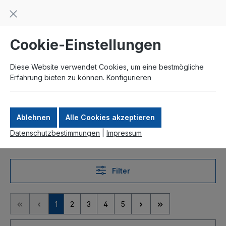
Beratung und Support: +49 761 2926500
inhalt springen
schneller Versand
Kauf auf Rechnung
Zahlung per Paypal
Cookie-Einstellungen
Diese Website verwendet Cookies, um eine bestmögliche
Erfahrung bieten zu können.
Konfigurieren
Ablehnen
Alle Cookies akzeptieren
Datenschutzbestimmungen
|
Impressum
Produkte
Filter
1
2
3
4
5