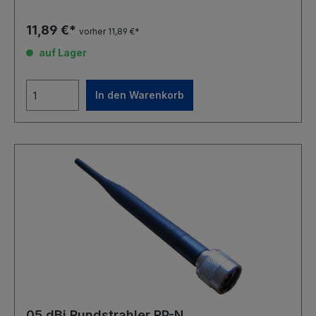
11,89 €*
vorher 11,89 €*
auf Lager
In den Warenkorb
05 dBi Rundstrahler RP-N