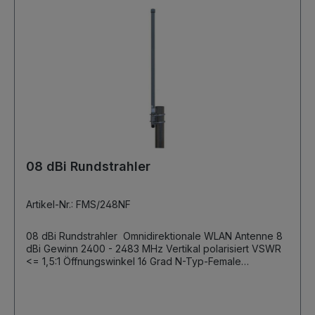
08 dBi Rundstrahler
Artikel-Nr.: FMS/248NF
08 dBi Rundstrahler Omnidirektionale WLAN Antenne 8
dBi Gewinn 2400 - 2483 MHz Vertikal polarisiert VSWR
<= 1,5:1 Öffnungswinkel 16 Grad N-Typ-Female
Anschluss Außentauglich Robuste Antennenkuppel aus
Fiberglas Länge 640mm, Durchmesser 20mm Gewicht
470g Inkl. Masthalterung (max 50mm Mastdurchmesser)