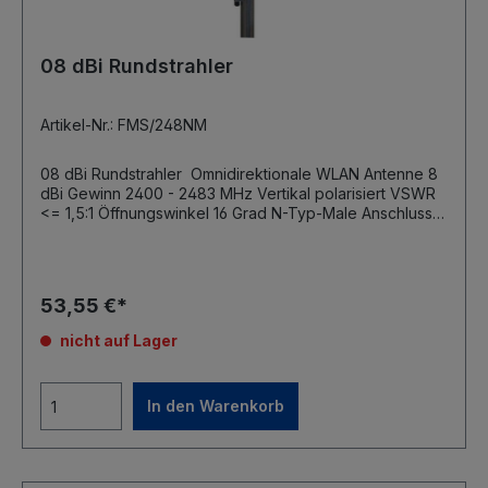
08 dBi Rundstrahler
Artikel-Nr.: FMS/248NM
08 dBi Rundstrahler Omnidirektionale WLAN Antenne 8
dBi Gewinn 2400 - 2483 MHz Vertikal polarisiert VSWR
<= 1,5:1 Öffnungswinkel 16 Grad N-Typ-Male Anschluss
Außentauglich Robuste Antennenkuppel aus Fiberglas
Länge 420mm, Durchmesser 25mm Gewicht 470g Inkl.
Masthalterung (max 50mm Mastdurchmesser)
53,55 €*
nicht auf Lager
In den Warenkorb