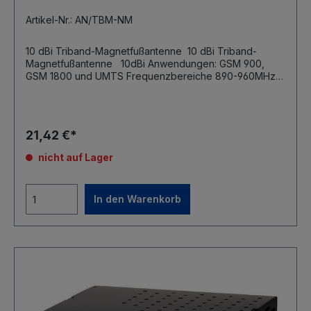
Artikel-Nr.: AN/TBM-NM
10 dBi Triband-Magnetfußantenne 10 dBi Triband-
Magnetfußantenne 10dBi Anwendungen: GSM 900,
GSM 1800 und UMTS Frequenzbereiche 890-960MHz
und 1710-2170MHz VSWR 1:1,5 vertikale Polarisation
Höhe 675mm Magnetfuß 3m Antennenkabel mit N-
Stecker
21,42 €*
nicht auf Lager
In den Warenkorb