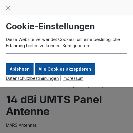
Beratung und Support: +49 761 2926500
inhalt springen
schneller Versand
Kauf auf Rechnung
Zahlung per Paypal
Cookie-Einstellungen
Diese Website verwendet Cookies, um eine bestmögliche
Erfahrung bieten zu können.
Konfigurieren
Ablehnen
Alle Cookies akzeptieren
Datenschutzbestimmungen
|
Impressum
Produkte
Antennen
1,9 - 2,2 GHz (UMTS)
14 dBi UMTS Panel
Antenne
MARS Antennas