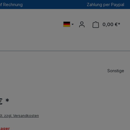
uf Rechnung
Zahlung per Paypal
0,00 €*
Sonstige
€ *
St. zzgl. Versandkosten
Lager