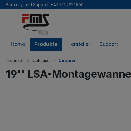
Beratung und Support: +49 761 2926500
inhalt springen
Home
Produkte
Hersteller
Support
Produkte
Gehäuse
Outdoor
19'' LSA-Montagewanne