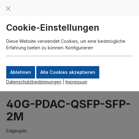
Beratung und Support: +49 761 2926500
inhalt springen
schneller Versand
Kauf auf Rechnung
Zahlung per Paypal
Cookie-Einstellungen
Diese Website verwendet Cookies, um eine bestmögliche
Erfahrung bieten zu können.
Konfigurieren
Ablehnen
Alle Cookies akzeptieren
Datenschutzbestimmungen
|
Impressum
Produkte
Interfaces
SFP+
DA-Kabel
40G-PDAC-QSFP-SFP-
2M
Edgeoptic