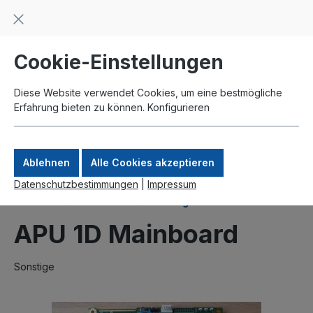
Beratung und Support: +49 761 2926500
inhalt springen
schneller Versand
Kauf auf Rechnung
Zahlung per Paypal
Cookie-Einstellungen
Diese Website verwendet Cookies, um eine bestmögliche
Erfahrung bieten zu können.
Konfigurieren
Ablehnen
Alle Cookies akzeptieren
Datenschutzbestimmungen
|
Impressum
Produkte
Mainboards
PC Engines
APU 1D Mainboard
Sonstige