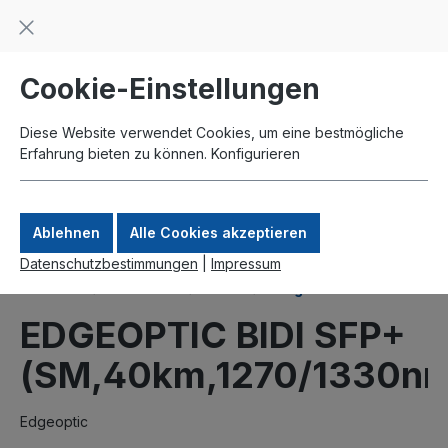
Beratung und Support: +49 761 2926500
inhalt springen
schneller Versand
Kauf auf Rechnung
Zahlung per Paypal
Cookie-Einstellungen
Diese Website verwendet Cookies, um eine bestmögliche
Erfahrung bieten zu können.
Konfigurieren
Ablehnen
Alle Cookies akzeptieren
Datenschutzbestimmungen
|
Impressum
Produkte
Interfaces
SFP+
Singlemode
EDGEOPTIC BIDI SFP+
(SM,40km,1270/1330nm
Edgeoptic