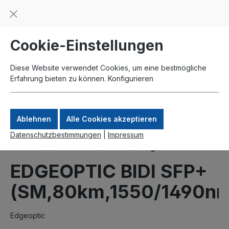
Beratung und Support: +49 761 2926500
inhalt springen
schneller Versand
Kauf auf Rechnung
Zahlung per Paypal
Cookie-Einstellungen
Diese Website verwendet Cookies, um eine bestmögliche
Erfahrung bieten zu können.
Konfigurieren
Ablehnen
Alle Cookies akzeptieren
Datenschutzbestimmungen
|
Impressum
Produkte
Interfaces
SFP+
Singlemode
EDGEOPTIC BIDI SFP+
(SM,80km,1550/1490nm
Edgeoptic