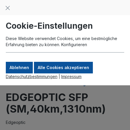
Beratung und Support: +49 761 2926500
inhalt springen
schneller Versand
Kauf auf Rechnung
Zahlung per Paypal
Cookie-Einstellungen
Diese Website verwendet Cookies, um eine bestmögliche
Erfahrung bieten zu können.
Konfigurieren
Ablehnen
Alle Cookies akzeptieren
Datenschutzbestimmungen
|
Impressum
Produkte
Interfaces
SFP
Singlemode
EDGEOPTIC SFP
(SM,40km,1310nm)
Edgeoptic