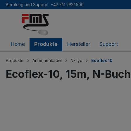
Beratung und Support: +49 761 2926500
inhalt springen
Home
Produkte
Hersteller
Support
Produkte
Antennenkabel
N-Typ
Ecoflex 10
Ecoflex-10, 15m, N-Buc