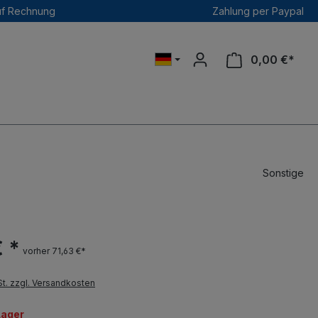
uf Rechnung
Zahlung per Paypal
0,00 €*
Sonstige
€ *
vorher 71,63 €*
St. zzgl. Versandkosten
Lager