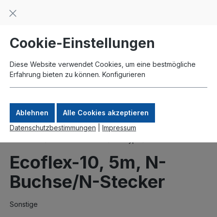
Beratung und Support: +49 761 2926500
inhalt springen
schneller Versand
Kauf auf Rechnung
Zahlung per Paypal
Cookie-Einstellungen
Diese Website verwendet Cookies, um eine bestmögliche
Erfahrung bieten zu können.
Konfigurieren
Ablehnen
Alle Cookies akzeptieren
Datenschutzbestimmungen
|
Impressum
Produkte
Antennenkabel
N-Typ
Ecoflex 10
Ecoflex-10, 5m, N-
Buchse/N-Stecker
Sonstige