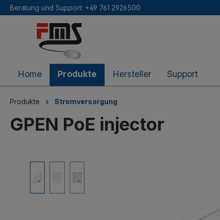
Beratung und Support: +49 761 2926500
inhalt springen
Home
Produkte
Hersteller
Support
Produkte
Stromversorgung
GPEN PoE injector