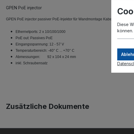
GPEN PoE injector
Coo
GPEN PoE injector passiver PoE-Injektor für Wandmontage Kabeldurchführung
Diese W
können
Ethernetports: 2 x 10/100/1000
PoE out: Passives PoE
Eingangsspannung: 12 - 57 V
Temperaturbereich: -40° C ... +70° C
Ableh
Abmessungen:
92 x 104 x 24 mm
Datensc
inkl. Schraubensatz
Zusätzliche Dokumente