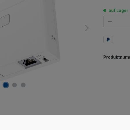
auf Lager
Anzahl
Produktnum
oE injector"