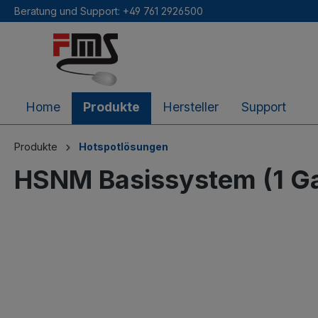
Beratung und Support: +49 761 2926500
inhalt springen
Home
Produkte
Hersteller
Support
Produkte
Hotspotlösungen
HSNM Basissystem (1 G