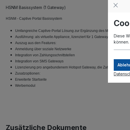
HSNM Basissystem (1 Gateway)
HSNM - Captive Portal Basissystem
Coo
Umfangreiche Captive-Portal Lösung zur Ergänzung des MikroTik Hotsp
Diese W
Ausführung: als virtuelle Appliance, lizenziert für 1 Gateway/Netzwerk
können
Auszug aus den Features:
Anmeldung über soziale Netzwerke
Integration von Zahlungsschnittstellen
Integration von SMS Gateways
Ableh
Lizenzierung pro angebundenem Hotspot Gateway, die Zahl der Nutzer u
Datensc
Zusatzoptionen:
Erweiterte Startseite
Werbemodul
Zusätzliche Dokumente