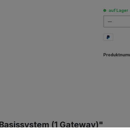
auf Lager
Anzahl
Produktnum
Basissystem (1 Gateway)"