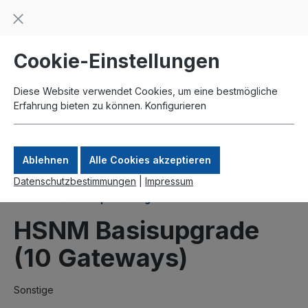
Beratung und Support: +49 761 2926500
inhalt springen
schneller Versand
Kauf auf Rechnung
Zahlung per Paypal
Cookie-Einstellungen
Diese Website verwendet Cookies, um eine bestmögliche
Erfahrung bieten zu können.
Konfigurieren
Ablehnen
Alle Cookies akzeptieren
Datenschutzbestimmungen
|
Impressum
Produkte
Hotspotlösungen
HSNM Basisupgrade
(10 Gateways)
Sonstige