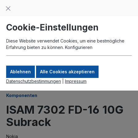
Beratung und Support: +49 761 2926500
inhalt springen
schneller Versand
Kauf auf Rechnung
Zahlung per Paypal
Cookie-Einstellungen
Diese Website verwendet Cookies, um eine bestmögliche
Erfahrung bieten zu können.
Konfigurieren
Ablehnen
Alle Cookies akzeptieren
Datenschutzbestimmungen
|
Impressum
Produkte
DSLAMs und FTTx
ISAM 7302
Komponenten
ISAM 7302 FD-16 10G
Subrack
Nokia