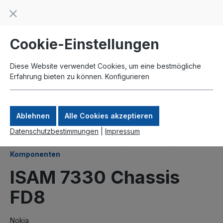
Beratung und Support: +49 761 2926500
inhalt springen
schneller Versand
Kauf auf Rechnung
Zahlung per Paypal
Cookie-Einstellungen
Diese Website verwendet Cookies, um eine bestmögliche
Erfahrung bieten zu können.
Konfigurieren
Ablehnen
Alle Cookies akzeptieren
Datenschutzbestimmungen
|
Impressum
Produkte
DSLAMs und FTTx
ISAM 7330
Komponenten
ISAM 7330 Chassis
FD8
Nokia