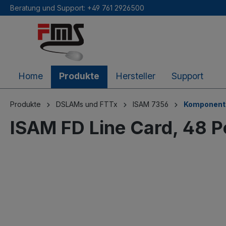
Beratung und Support: +49 761 2926500
inhalt springen
Home
Produkte
Hersteller
Support
Produkte
DSLAMs und FTTx
ISAM 7356
Komponent
ISAM FD Line Card, 48 