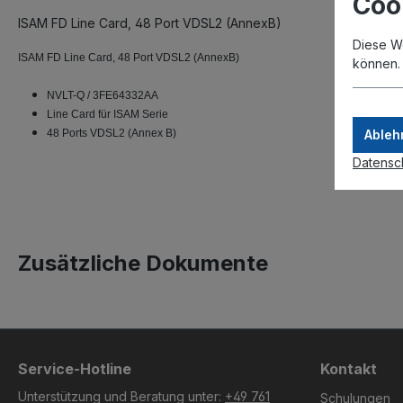
Coo
ISAM FD Line Card, 48 Port VDSL2 (AnnexB)
Diese W
ISAM FD Line Card, 48 Port VDSL2 (AnnexB)
können
NVLT-Q / 3FE64332AA
Line Card für ISAM Serie
48 Ports VDSL2 (Annex B)
Ableh
Datensc
Zusätzliche Dokumente
Service-Hotline
Kontakt
Unterstützung und Beratung unter:
+49 761
Schulungen