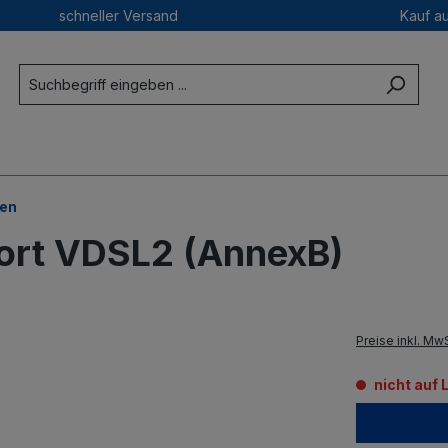
schneller Versand
Kauf a
en
Port VDSL2 (AnnexB)
Preise inkl. Mw
nicht auf 