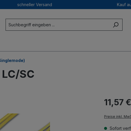
schneller Versand
Kauf a
Singlemode)
m LC/SC
11,57 €
Preise inkl. Mw
Sofort verf