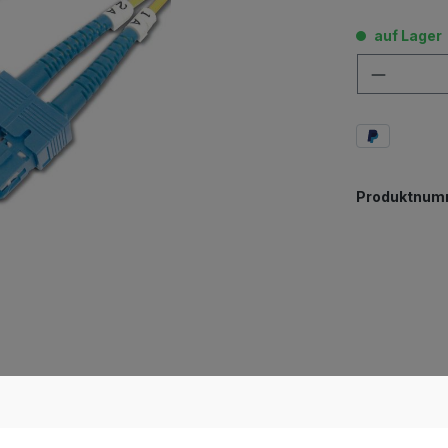
auf Lager
Anzahl
Produktnum
tchkabel, SM, 1m LC/SC"