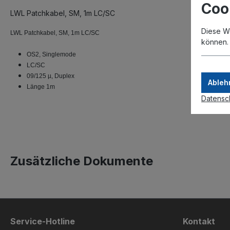
Coo
LWL Patchkabel, SM, 1m LC/SC
Diese W
LWL Patchkabel, SM, 1m LC/SC
können
OS2, Singlemode
LC/SC
09/125 µ, Duplex
Ableh
Länge 1m
Datensc
Zusätzliche Dokumente
Service-Hotline
Kontakt