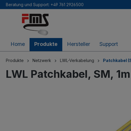
Beratung und Support: +49 761 2926500
inhalt springen
Home
Produkte
Hersteller
Support
Produkte
Netzwerk
LWL-Verkabelung
Patchkabel (
LWL Patchkabel, SM, 1