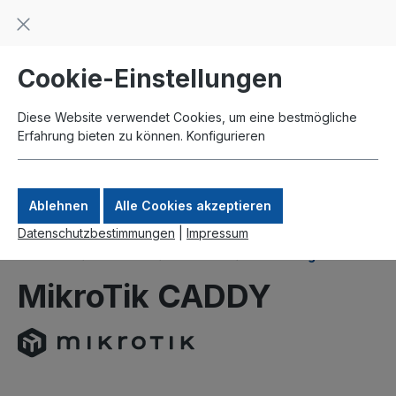
Beratung und Support: +49 761 2926500
inhalt springen
schneller Versand
Kauf auf Rechnung
Zahlung per Paypal
Cookie-Einstellungen
Diese Website verwendet Cookies, um eine bestmögliche
Erfahrung bieten zu können.
Konfigurieren
Ablehnen
Alle Cookies akzeptieren
Datenschutzbestimmungen
|
Impressum
Produkte
MikroTik
Zubehör
Halterungen
MikroTik CADDY