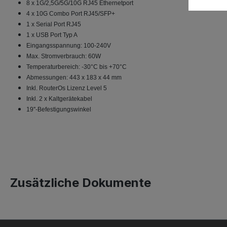
8 x 1G/2,5G/5G/10G RJ45 Ethernetport
4 x 10G Combo Port RJ45/SFP+
1 x Serial Port RJ45
1 x USB Port Typ A
Eingangsspannung: 100-240V
Max. Stromverbrauch: 60W
Temperaturbereich: -30°C bis +70°C
Abmessungen: 443 x 183 x 44 mm
Inkl. RouterOs Lizenz Level 5
Inkl. 2 x Kaltgerätekabel
19''-Befestigungswinkel
Zusätzliche Dokumente