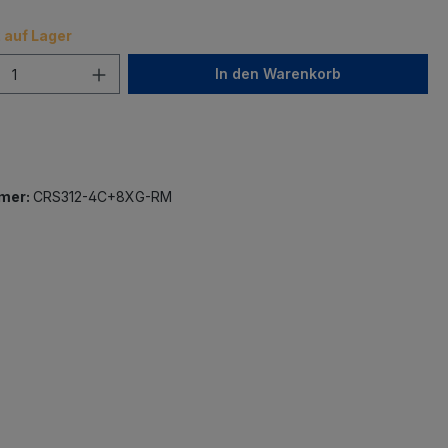
 auf Lager
In den Warenkorb
mer:
CRS312-4C+8XG-RM