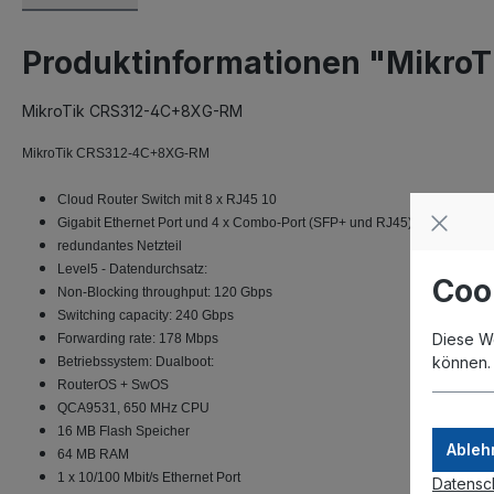
Produktinformationen "Mikr
MikroTik CRS312-4C+8XG-RM
MikroTik CRS312-4C+8XG-RM
Cloud Router Switch mit 8 x RJ45 10
Gigabit Ethernet Port und 4 x Combo-Port (SFP+ und RJ45)
redundantes Netzteil
Level5 - Datendurchsatz:
Coo
Non-Blocking throughput: 120 Gbps
Switching capacity: 240 Gbps
Diese W
Forwarding rate: 178 Mbps
können
Betriebssystem: Dualboot:
RouterOS + SwOS
QCA9531, 650 MHz CPU
16 MB Flash Speicher
Ableh
64 MB RAM
1 x 10/100 Mbit/s Ethernet Port
Datensc