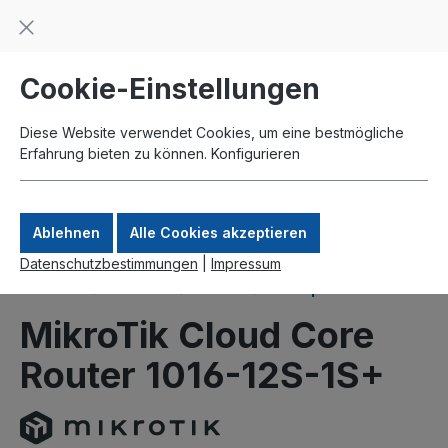
Beratung und Support: +49 761 2926500
inhalt springen
schneller Versand
Kauf auf Rechnung
Zahlung per Paypal
Cookie-Einstellungen
Diese Website verwendet Cookies, um eine bestmögliche
Erfahrung bieten zu können.
Konfigurieren
Ablehnen
Alle Cookies akzeptieren
Datenschutzbestimmungen
|
Impressum
Produkte
MikroTik
Router
Enterprise
MikroTik Cloud Core
Router 1016-12S-1S+