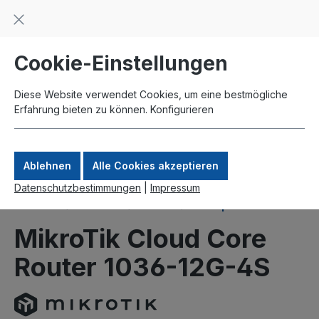
Beratung und Support: +49 761 2926500
inhalt springen
schneller Versand
Kauf auf Rechnung
Zahlung per Paypal
Cookie-Einstellungen
Diese Website verwendet Cookies, um eine bestmögliche
Erfahrung bieten zu können.
Konfigurieren
Ablehnen
Alle Cookies akzeptieren
Datenschutzbestimmungen
|
Impressum
Produkte
MikroTik
Router
Enterprise
MikroTik Cloud Core
Router 1036-12G-4S