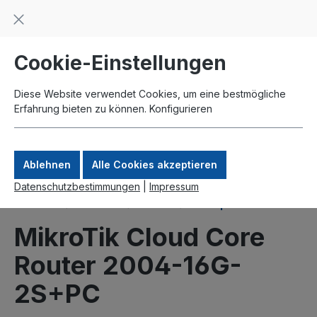
Beratung und Support: +49 761 2926500
inhalt springen
schneller Versand
Kauf auf Rechnung
Zahlung per Paypal
Cookie-Einstellungen
Diese Website verwendet Cookies, um eine bestmögliche
Erfahrung bieten zu können.
Konfigurieren
Ablehnen
Alle Cookies akzeptieren
Datenschutzbestimmungen
|
Impressum
Produkte
MikroTik
Router
Enterprise
MikroTik Cloud Core
Router 2004-16G-
2S+PC