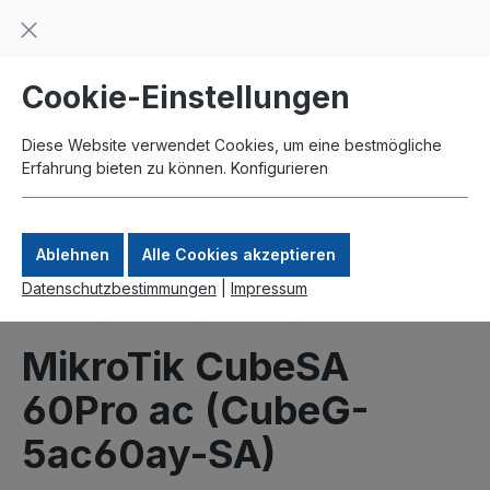
Beratung und Support: +49 761 2926500
inhalt springen
schneller Versand
Kauf auf Rechnung
Zahlung per Paypal
Cookie-Einstellungen
Diese Website verwendet Cookies, um eine bestmögliche
Erfahrung bieten zu können.
Konfigurieren
Ablehnen
Alle Cookies akzeptieren
Datenschutzbestimmungen
|
Impressum
Produkte
MikroTik
Wireless
60GHz
MikroTik CubeSA
60Pro ac (CubeG-
5ac60ay-SA)