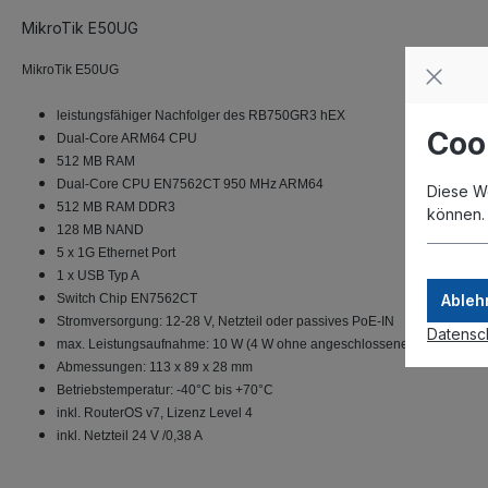
MikroTik E50UG
MikroTik E50UG
leistungsfähiger Nachfolger des RB750GR3 hEX
Coo
Dual-Core ARM64 CPU
512 MB RAM
Dual-Core CPU EN7562CT 950 MHz ARM64
Diese W
512 MB RAM DDR3
können
128 MB NAND
5 x 1G Ethernet Port
1 x USB Typ A
Switch Chip EN7562CT
Ableh
Stromversorgung: 12-28 V, Netzteil oder passives PoE-IN
Datensc
max. Leistungsaufnahme: 10 W (4 W ohne angeschlossene Geräte)
Abmessungen: 113 x 89 x 28 mm
Betriebstemperatur: -40°C bis +70°C
inkl. RouterOS v7, Lizenz Level 4
inkl. Netzteil 24 V /0,38 A