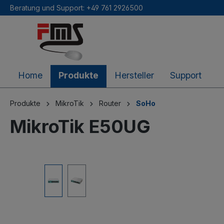
Beratung und Support: +49 761 2926500
inhalt springen
Home
Produkte
Hersteller
Support
Produkte
MikroTik
Router
SoHo
MikroTik E50UG