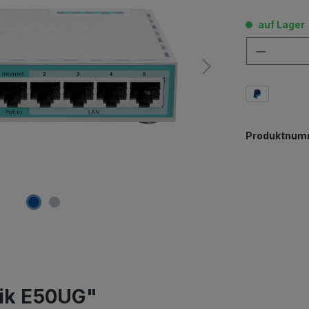
auf Lager
Anzahl
Produktnum
Tik E50UG"