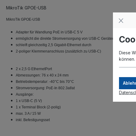
MikroTik GPOE-USB
MikroTik GPOE-USB
Adapter für Wandlung PoE in USB-C 5 V
Coo
ermöglicht die direkte Stromversorgung von USB-C Geräten (5 V) über P
schleift gleichzeitig 2,5 Gigabit-Ethernet durch
2-poliger Klemmenanschluss (zusätzlich zu USB-C)
Diese W
können
2 x 2,5 G EthernetPort
Abmessungen: 76 x 40 x 24 mm
Betriebstemperatur: -40°C bis 70°C
Ableh
Stromversorgung: PoE-In 802.3af/at
Datensc
Ausgänge:
1 x USB-C (5 V)
1 x Terminal Block (2-polig)
max. 3 A / 15 W
inkl. Befestigungsset