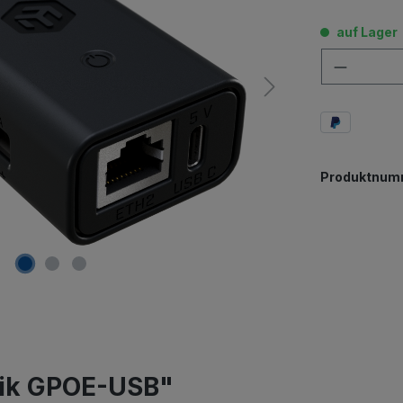
auf Lager
Anzahl
Produktnum
Tik GPOE-USB"