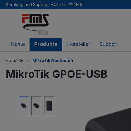
Beratung und Support: +49 761 2926500
inhalt springen
Home
Produkte
Hersteller
Support
Produkte
MikroTik Neuheiten
MikroTik GPOE-USB