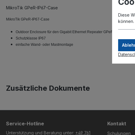
Coo
MikroTik GPeR-IP67-Case
Diese W
MikroTik GPeR-IP67-Case
können
Outdoor Enclosure für den Gigabit Ethernet Repeater GPeR
Schutzklasse IP67
einfache Wand- oder Mastmontage
Ableh
Datensc
Zusätzliche Dokumente
Service-Hotline
Kontakt
Unterstützung und Beratung unter:
+49 761
Schulungen