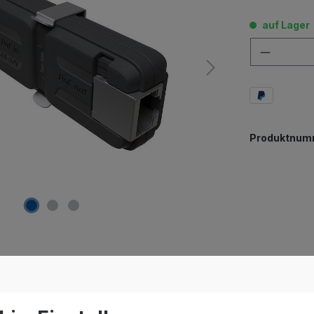
auf Lager
Anzahl
Produktnum
ik GPeR-IP67-Case"