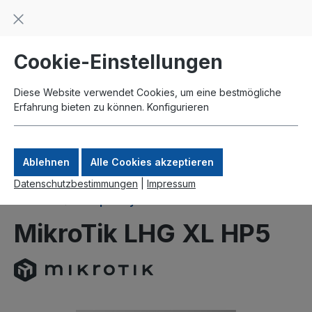
Beratung und Support: +49 761 2926500
inhalt springen
schneller Versand
Kauf auf Rechnung
Zahlung per Paypal
Cookie-Einstellungen
Diese Website verwendet Cookies, um eine bestmögliche
Erfahrung bieten zu können.
Konfigurieren
Ablehnen
Alle Cookies akzeptieren
Datenschutzbestimmungen
|
Impressum
Produkte
Komplettsysteme
MikroTik LHG XL HP5