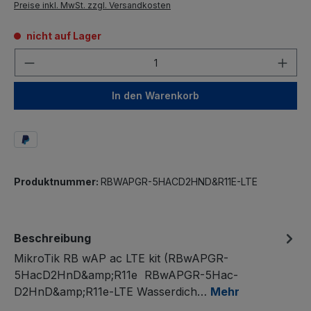
Preise inkl. MwSt. zzgl. Versandkosten
nicht auf Lager
Anzahl
In den Warenkorb
Produktnummer:
RBWAPGR-5HACD2HND&R11E-LTE
Beschreibung
MikroTik RB wAP ac LTE kit (RBwAPGR-
5HacD2HnD&amp;R11e RBwAPGR-5Hac-
D2HnD&amp;R11e-LTE Wasserdich…
Mehr