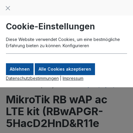
Beratung und Support: +49 761 2926500
inhalt springen
schneller Versand
Kauf auf Rechnung
Zahlung per Paypal
Cookie-Einstellungen
Diese Website verwendet Cookies, um eine bestmögliche
Erfahrung bieten zu können.
Konfigurieren
Ablehnen
Alle Cookies akzeptieren
Datenschutzbestimmungen
|
Impressum
Produkte
Komplettsysteme
UMTS/LTE (3G/4G)
MikroTik RB wAP ac
LTE kit (RBwAPGR-
5HacD2HnD&R11e