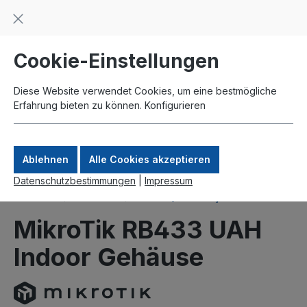
Beratung und Support: +49 761 2926500
inhalt springen
schneller Versand
Kauf auf Rechnung
Zahlung per Paypal
Cookie-Einstellungen
Diese Website verwendet Cookies, um eine bestmögliche
Erfahrung bieten zu können.
Konfigurieren
Ablehnen
Alle Cookies akzeptieren
Datenschutzbestimmungen
|
Impressum
Produkte
Gehäuse
Indoor (MikroTik)
MikroTik RB433 UAH
Indoor Gehäuse