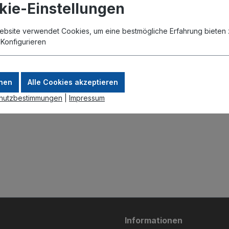
kie-Einstellungen
ebsite verwendet Cookies, um eine bestmögliche Erfahrung bieten 
.
Konfigurieren
eit
nen
Alle Cookies akzeptieren
G-4S-IN, CRS112-8P-4S-IN, CRS310-1G-5S-4S+IN
hutzbestimmungen
|
Impressum
Informationen