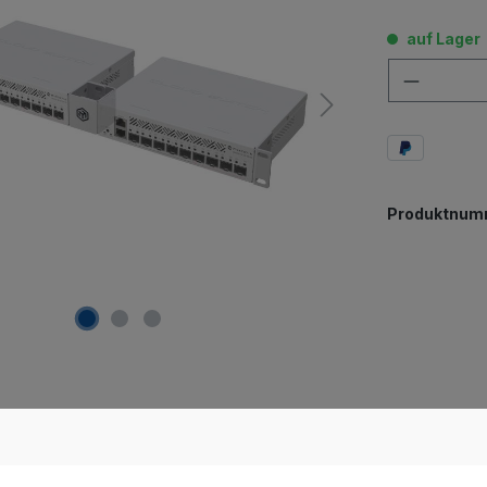
auf Lager
Anzahl
Produktnum
ik Rackmount Kit RMK 2/10"