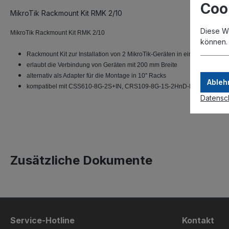
Coo
MikroTik Rackmount Kit RMK 2/10
Diese W
MikroTik Rackmount Kit RMK 2/10
können
Rackmount Kit zur Installation von 2 MikroTik-Geräten in einer Höheneinh
erlaubt die Verbindung von Geräten mit 200 mm Breite
alternativ als Adapter für die Montage in 10'' Racks
Ableh
kompatibel mit CSS610-8G-2S+IN, CRS109-8G-1S-2HnD-IN, CRS112-8
Datensc
Zusätzliche Dokumente
Service-Hotline
Kontakt