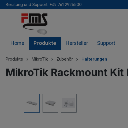
Beratung und Support: +49 761 2926500
inhalt springen
Home
Produkte
Hersteller
Support
Produkte
MikroTik
Zubehör
Halterungen
MikroTik Rackmount Kit