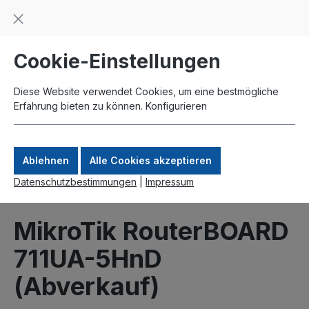
Beratung und Support: +49 761 2926500
inhalt springen
schneller Versand
Kauf auf Rechnung
Zahlung per Paypal
Cookie-Einstellungen
Diese Website verwendet Cookies, um eine bestmögliche
Erfahrung bieten zu können.
Konfigurieren
Ablehnen
Alle Cookies akzeptieren
Datenschutzbestimmungen
|
Impressum
Produkte
Aktionen und Abverkauf
Abverkauf
MikroTik RouterBOARD
711UA-5HnD
(Abverkauf)