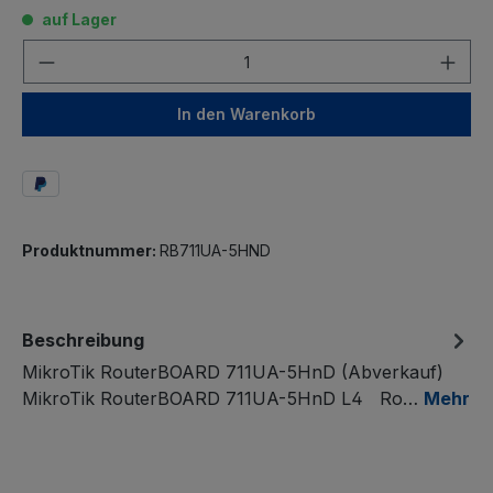
auf Lager
Anzahl
In den Warenkorb
Produktnummer:
RB711UA-5HND
Beschreibung
MikroTik RouterBOARD 711UA-5HnD (Abverkauf)
MikroTik RouterBOARD 711UA-5HnD L4 Ro…
Mehr