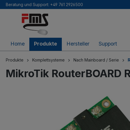
Beratung und Support: +49 761 2926500
inhalt springen
Home
Produkte
Hersteller
Support
Produkte
Komplettsysteme
Nach Mainboard / Serie
R
MikroTik RouterBOARD 