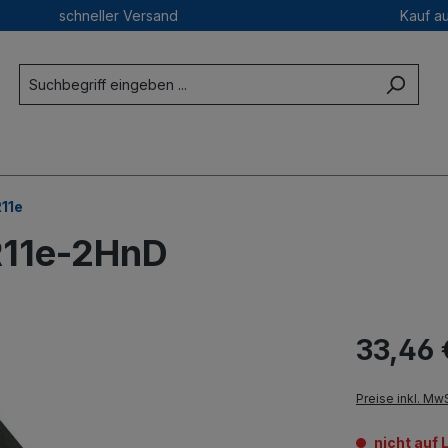
schneller Versand
Kauf a
11e
R11e-2HnD
33,46 
Preise inkl. Mw
nicht auf 