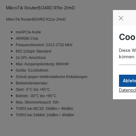
MikroTik RouterBOARD R11e-2HnD
MikroTik RouterBOARD R11e-2HnD
miniPCIe-Karte
Coo
AR9580 Chip
Frequenzbereich: 2312-2732 MHz
Diese W
802.11b/g/n Standard
können
2x UFL-Anschluss
Max. Ausgangsleistung: 800mW
Größe: 51x30x6mm
Schutz gegen elektrostatische Entladungen
Ableh
Betriebstemperatur:
Datensc
Start: -5°C bis +65°C
Betrieb: -30°C bis +65°C
Max. Stromverbrauch: 5W -
TX/RX bei MCS0: 29dBm / -96dBm
TX/RX bei 54Mbit: 24dBm / -80dBm