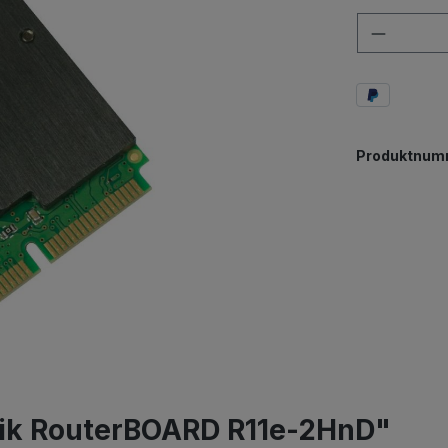
Anzahl
Produktnum
Tik RouterBOARD R11e-2HnD"