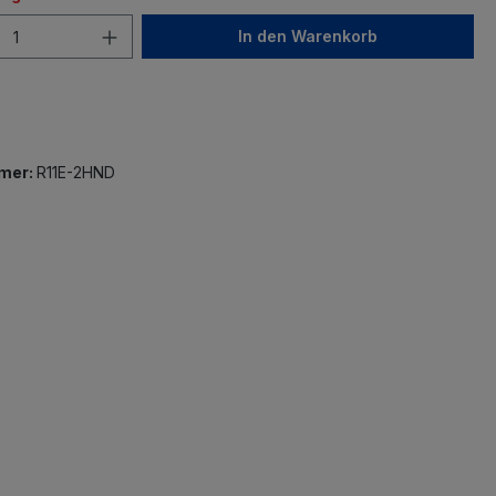
In den Warenkorb
mer:
R11E-2HND