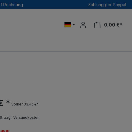
uf Rechnung
Zahlung per Paypal
0,00 €*
€ *
vorher 33,46 €*
St. zzgl. Versandkosten
Lager