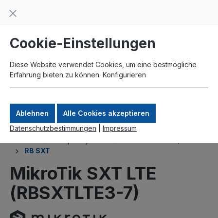
Beratung und Support: +49 761 2926500
inhalt springen
schneller Versand
Kauf auf Rechnung
Zahlung per Paypal
Cookie-Einstellungen
Diese Website verwendet Cookies, um eine bestmögliche
Erfahrung bieten zu können.
Konfigurieren
Ablehnen
Alle Cookies akzeptieren
Datenschutzbestimmungen
|
Impressum
Produkte
Komplettsysteme
Nach Mainboard / Serie
RB SXT
MikroTik SXT LTE
(RBSXTLTE3-7)