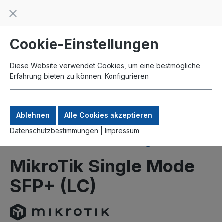
Beratung und Support: +49 761 2926500
inhalt springen
schneller Versand
Kauf auf Rechnung
Zahlung per Paypal
Cookie-Einstellungen
Diese Website verwendet Cookies, um eine bestmögliche
Erfahrung bieten zu können.
Konfigurieren
Ablehnen
Alle Cookies akzeptieren
Datenschutzbestimmungen
|
Impressum
Produkte
Interfaces
SFP+
Singlemode
MikroTik Single Mode
SFP+ (LC)