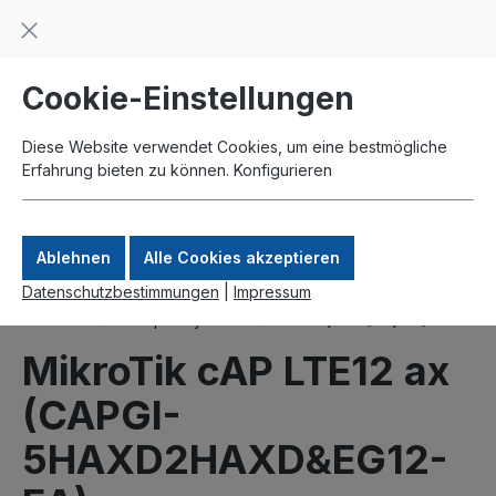
Beratung und Support: +49 761 2926500
inhalt springen
schneller Versand
Kauf auf Rechnung
Zahlung per Paypal
Cookie-Einstellungen
Diese Website verwendet Cookies, um eine bestmögliche
Erfahrung bieten zu können.
Konfigurieren
Ablehnen
Alle Cookies akzeptieren
Datenschutzbestimmungen
|
Impressum
Produkte
Komplettsysteme
UMTS/LTE (3G/4G)
MikroTik cAP LTE12 ax
(CAPGI-
5HAXD2HAXD&EG12-