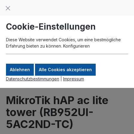
Beratung und Support: +49 761 2926500
inhalt springen
schneller Versand
Kauf auf Rechnung
Zahlung per Paypal
Cookie-Einstellungen
Diese Website verwendet Cookies, um eine bestmögliche
Erfahrung bieten zu können.
Konfigurieren
Ablehnen
Alle Cookies akzeptieren
Datenschutzbestimmungen
|
Impressum
Produkte
MikroTik
Wireless
Indoor
MikroTik hAP ac lite
tower (RB952UI-
5AC2ND-TC)