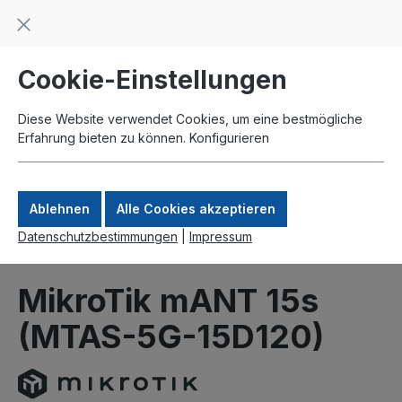
Beratung und Support: +49 761 2926500
inhalt springen
schneller Versand
Kauf auf Rechnung
Zahlung per Paypal
Cookie-Einstellungen
Diese Website verwendet Cookies, um eine bestmögliche
Erfahrung bieten zu können.
Konfigurieren
Ablehnen
Alle Cookies akzeptieren
Datenschutzbestimmungen
|
Impressum
Produkte
MikroTik
Zubehör
Antennen
MikroTik mANT 15s
(MTAS-5G-15D120)