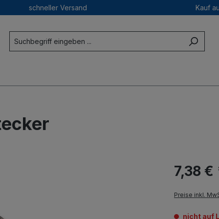
schneller Versand
Kauf a
tecker
7,38 € 
Preise inkl. Mw
nicht auf 