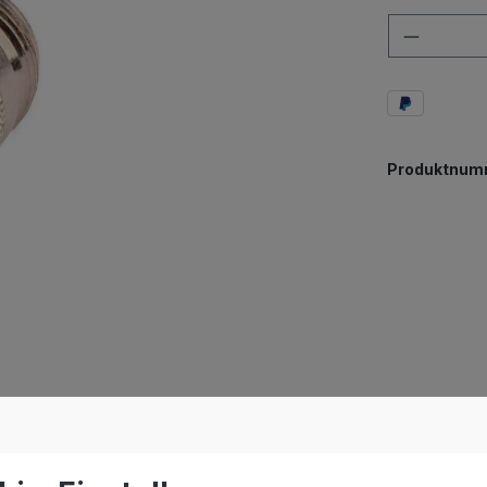
Anzahl
Produktnum
se auf RP-SMA Stecker"