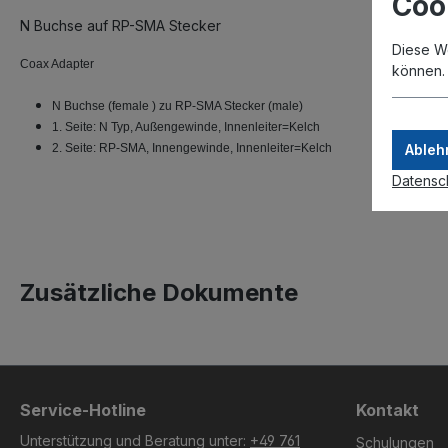
Coo
N Buchse auf RP-SMA Stecker
Diese W
Coax Adapter
können
N Buchse (female ) zu RP-SMA Stecker (male)
1. Seite: N Typ, Außengewinde, Innenleiter=Kelch
2. Seite: RP-SMA, Innengewinde, Innenleiter=Kelch
Ableh
Datensc
Zusätzliche Dokumente
Service-Hotline
Kontakt
Unterstützung und Beratung unter:
+49 761
Schulungen