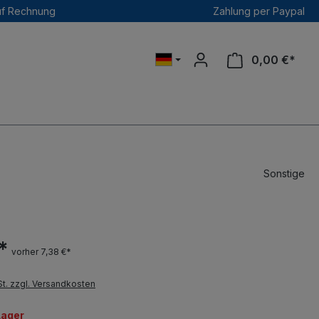
uf Rechnung
Zahlung per Paypal
0,00 €*
Sonstige
*
vorher 7,38 €*
St. zzgl. Versandkosten
Lager