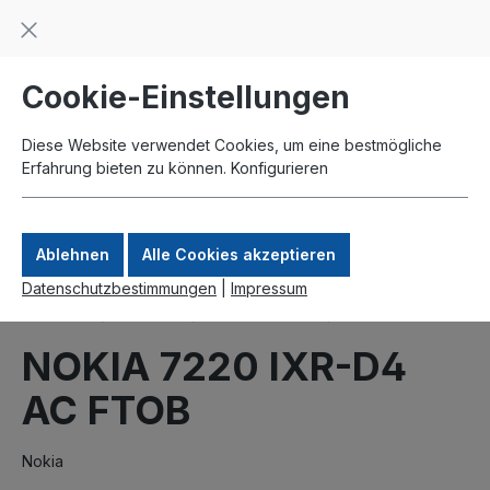
Beratung und Support: +49 761 2926500
inhalt springen
schneller Versand
Kauf auf Rechnung
Zahlung per Paypal
Cookie-Einstellungen
Diese Website verwendet Cookies, um eine bestmögliche
Erfahrung bieten zu können.
Konfigurieren
Ablehnen
Alle Cookies akzeptieren
Datenschutzbestimmungen
|
Impressum
Produkte
Switche
Nokia Switche
7220 IXR
NOKIA 7220 IXR-D4
AC FTOB
Nokia