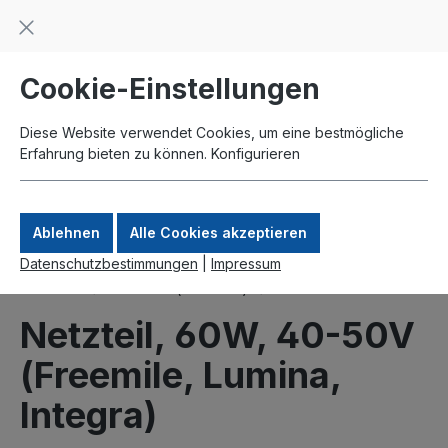
Beratung und Support: +49 761 2926500
inhalt springen
schneller Versand
Kauf auf Rechnung
Zahlung per Paypal
Cookie-Einstellungen
Diese Website verwendet Cookies, um eine bestmögliche
Erfahrung bieten zu können.
Konfigurieren
Ablehnen
Alle Cookies akzeptieren
Datenschutzbestimmungen
|
Impressum
Produkte
Richtfunk (lizenzfrei)
SAF Zubehör
Netzteil, 60W, 40-50V
(Freemile, Lumina,
Integra)