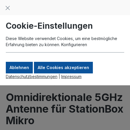
Beratung und Support: +49 761 2926500
inhalt springen
schneller Versand
Kauf auf Rechnung
Zahlung per Paypal
Cookie-Einstellungen
Diese Website verwendet Cookies, um eine bestmögliche
Erfahrung bieten zu können.
Konfigurieren
Ablehnen
Alle Cookies akzeptieren
Datenschutzbestimmungen
|
Impressum
Produkte
Antennen
5 GHz
Indoor
Omnidirektionale 5GHz
Antenne für StationBox
Mikro