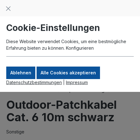
Beratung und Support: +49 761 2926500
inhalt springen
schneller Versand
Kauf auf Rechnung
Zahlung per Paypal
Cookie-Einstellungen
Diese Website verwendet Cookies, um eine bestmögliche
Erfahrung bieten zu können.
Konfigurieren
Ablehnen
Alle Cookies akzeptieren
Datenschutzbestimmungen
|
Impressum
Produkte
Netzwerk
Kupferverkabelung
Outdoor
Outdoor-Patchkabel
Cat. 6 10m schwarz
Sonstige