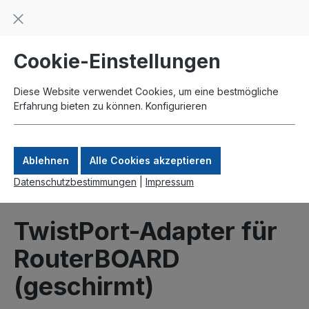
Beratung und Support: +49 761 2926500
inhalt springen
schneller Versand
Kauf auf Rechnung
Zahlung per Paypal
Cookie-Einstellungen
Diese Website verwendet Cookies, um eine bestmögliche
Erfahrung bieten zu können.
Konfigurieren
Ablehnen
Alle Cookies akzeptieren
Datenschutzbestimmungen
|
Impressum
Produkte
Gehäuse
Outdoor
TwistPort-Adapter für
RouterBOARD
(geschirmt)