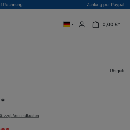
uf Rechnung
Zahlung per Paypal
0,00 €*
Ubiquiti
 *
St. zzgl. Versandkosten
Lager