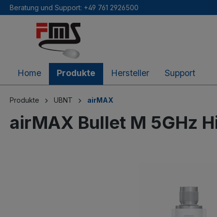
Beratung und Support: +49 761 2926500
inhalt springen
Home
Produkte
Hersteller
Support
Produkte
UBNT
airMAX
airMAX Bullet M 5GHz 