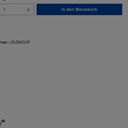
In den Warenkorb
mer:
UB/BM5HP
m"