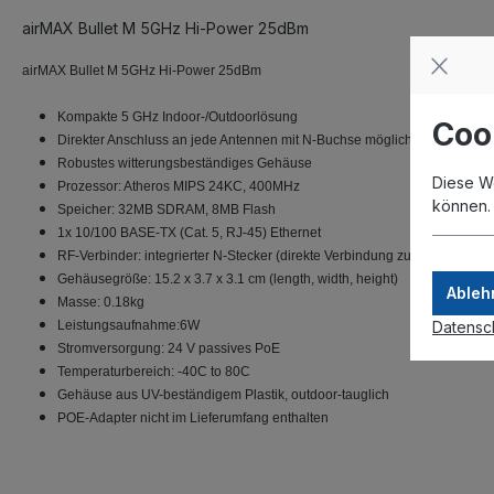
airMAX Bullet M 5GHz Hi-Power 25dBm
airMAX Bullet M 5GHz Hi-Power 25dBm
Kompakte 5 GHz Indoor-/Outdoorlösung
Coo
Direkter Anschluss an jede Antennen mit N-Buchse möglich
Robustes witterungsbeständiges Gehäuse
Diese W
Prozessor: Atheros MIPS 24KC, 400MHz
können
Speicher: 32MB SDRAM, 8MB Flash
1x 10/100 BASE-TX (Cat. 5, RJ-45) Ethernet
RF-Verbinder: integrierter N-Stecker (direkte Verbindung zur Antenne oh
Gehäusegröße: 15.2 x 3.7 x 3.1 cm (length, width, height)
Ableh
Masse: 0.18kg
Datensc
Leistungsaufnahme:6W
Stromversorgung: 24 V passives PoE
Temperaturbereich: -40C to 80C
Gehäuse aus UV-beständigem Plastik, outdoor-tauglich
POE-Adapter nicht im Lieferumfang enthalten