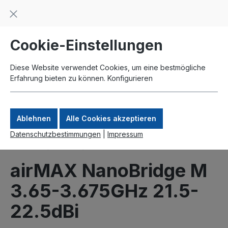
Beratung und Support: +49 761 2926500
inhalt springen
schneller Versand
Kauf auf Rechnung
Zahlung per Paypal
Cookie-Einstellungen
Diese Website verwendet Cookies, um eine bestmögliche
Erfahrung bieten zu können.
Konfigurieren
Ablehnen
Alle Cookies akzeptieren
Datenschutzbestimmungen
|
Impressum
Produkte
UBNT
airMAX
airMAX NanoBridge M
3.65-3.675GHz 21.5-
22.5dBi