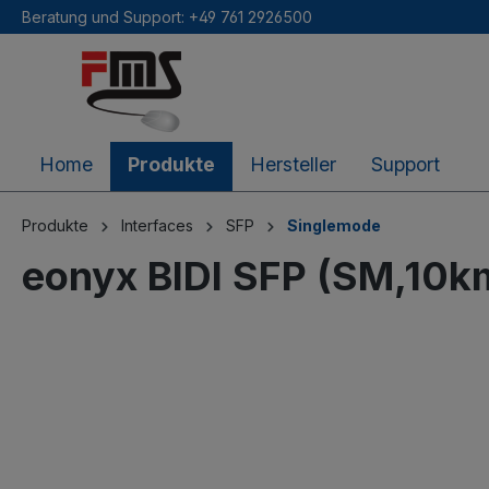
Beratung und Support: +49 761 2926500
inhalt springen
Home
Produkte
Hersteller
Support
Produkte
Interfaces
SFP
Singlemode
eonyx BIDI SFP (SM,10