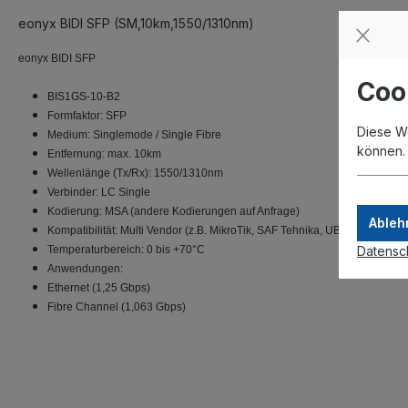
eonyx BIDI SFP (SM,10km,1550/1310nm)
eonyx BIDI SFP
Coo
BIS1GS-10-B2
Formfaktor: SFP
Diese W
Medium: Singlemode / Single Fibre
können
Entfernung: max. 10km
Wellenlänge (Tx/Rx): 1550/1310nm
Verbinder: LC Single
Kodierung: MSA (andere Kodierungen auf Anfrage)
Ableh
Kompatibilität: Multi Vendor (z.B. MikroTik, SAF Tehnika, UBNT usw.)
Datensc
Temperaturbereich: 0 bis +70°C
Anwendungen:
Ethernet (1,25 Gbps)
Fibre Channel (1,063 Gbps)