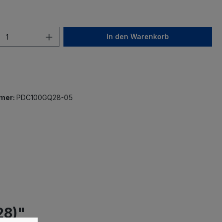
In den Warenkorb
mer:
PDC100GQ28-05
28)"