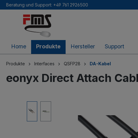
Beratung und Support: +49 761 2926500
inhalt springen
Home
Produkte
Hersteller
Support
Produkte
Interfaces
QSFP28
DA-Kabel
eonyx Direct Attach Cab