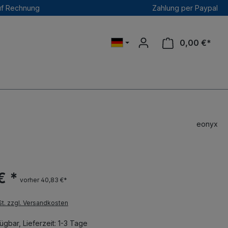
uf Rechnung
Zahlung per Paypal
0,00 €*
eonyx
€ *
vorher 40,83 €*
St. zzgl. Versandkosten
ügbar, Lieferzeit: 1-3 Tage