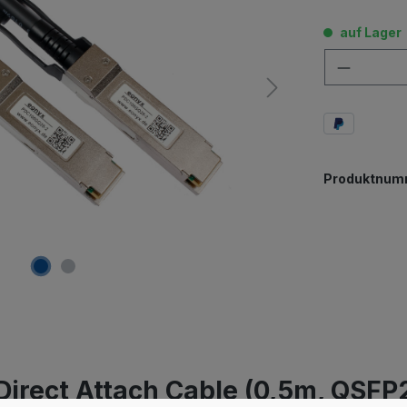
auf Lager
Anzahl
Produktnum
irect Attach Cable (0,5m, QSFP