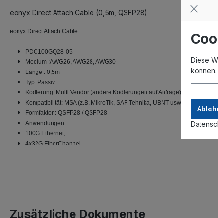
eonyx Direct Attach Cable (0,5m, QSFP28)
eonyx Direct Attach Cable
Coo
PDC100GQ28-05
Diese W
Medium :AWG26, AWG28, AWG30
können
Länge : 0,5m
Typ: Passiv
Kodierung: Multi Vendor (andere Kodierungen auf Anfrage)
Kompatibilität: MSA (z.B. MikroTik, SAF Tehnika, UBNT usw.)
Ableh
Formfaktor : QSFP28 / QSFP28
Datensc
Anwendungen:
100G Ethernet,
4x32G FiberChannel
Zusätzliche Dokumente