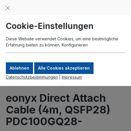
Beratung und Support: +49 761 2926500
inhalt springen
schneller Versand
Kauf auf Rechnung
Zahlung per Paypal
Cookie-Einstellungen
Diese Website verwendet Cookies, um eine bestmögliche
Erfahrung bieten zu können.
Konfigurieren
Ablehnen
Alle Cookies akzeptieren
Datenschutzbestimmungen
|
Impressum
Produkte
Interfaces
QSFP28
DA-Kabel
eonyx Direct Attach
Cable (4m, QSFP28)
PDC100GQ28-